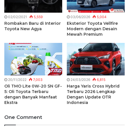
02/02/2021
5,559
03/06/2026
5,004
Rombakan Baru di Interior
Eksterior Toyota Vellfire
Toyota New Agya
Modern dengan Desain
Mewah Premium
20/11/2022
7,003
24/03/2026
6,815
Oli TMO Lite 0W-20 SN GF-
Harga Yaris Cross Hybrid
5: Oli Toyota Terbaru
Terbaru 2026 Lengkap
dengan Banyak Manfaat
Dengan Update OTR
Ekstra
Indonesia
One Comment