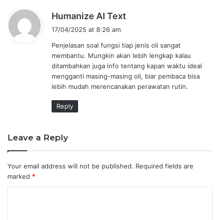
s
Humanize AI Text
a
17/04/2025 at 8:26 am
y
Penjelasan soal fungsi tiap jenis oli sangat
s
membantu. Mungkin akan lebih lengkap kalau
:
ditambahkan juga info tentang kapan waktu ideal
mengganti masing-masing oli, biar pembaca bisa
lebih mudah merencanakan perawatan rutin.
Reply
Leave a Reply
Your email address will not be published.
Required fields are
marked
*