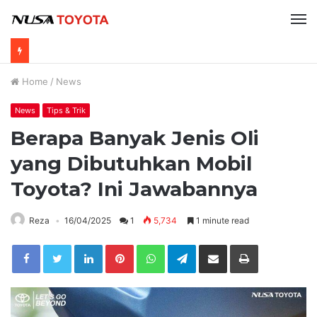
Home
/
News
News
Tips & Trik
Berapa Banyak Jenis Oli
yang Dibutuhkan Mobil
Toyota? Ini Jawabannya
Reza
16/04/2025
1
5,734
1 minute read
LinkedIn
Pinterest
WhatsApp
Telegram
Share via Email
Print