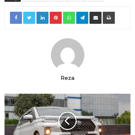
LinkedIn
Pinterest
WhatsApp
Telegram
Share via Email
Print
Reza