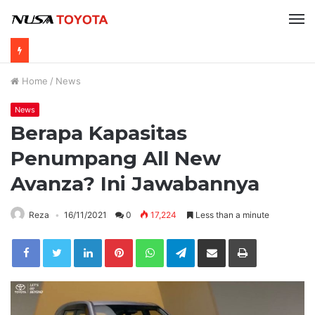
Home
/
News
News
Berapa Kapasitas
Penumpang All New
Avanza? Ini Jawabannya
Reza
16/11/2021
0
17,224
Less than a minute
LinkedIn
Pinterest
WhatsApp
Telegram
Share via Email
Print