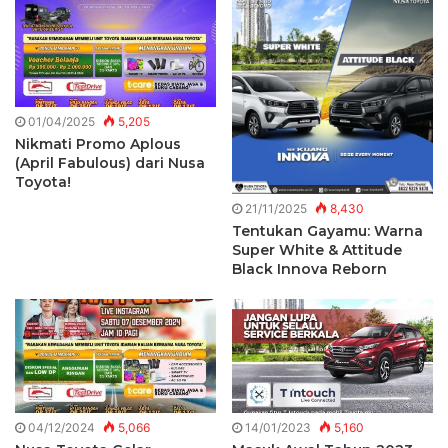
01/04/2025
5,205
Nikmati Promo Aplous
(April Fabulous) dari Nusa
Toyota!
21/11/2025
8,430
Tentukan Gayamu: Warna
Super White & Attitude
Black Innova Reborn
04/12/2024
5,066
14/01/2023
5,160