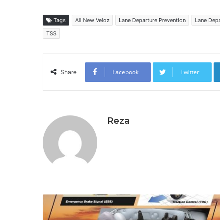
Tags
All New Veloz
Lane Departure Prevention
Lane Depa
TSS
Facebook
Twitter
Share
Reza