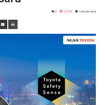
2
12,753
1 minute read
nterest
Share via Email
Print