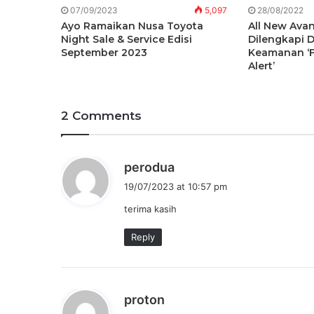
07/09/2023
5,097
28/08/2022
Ayo Ramaikan Nusa Toyota
All New Ava
Night Sale & Service Edisi
Dilengkapi 
September 2023
Keamanan ‘F
Alert’
2 Comments
s
perodua
a
19/07/2023 at 10:57 pm
y
terima kasih
s
:
Reply
s
proton
a