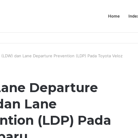
Home
Inde
 (LDW) dan Lane Departure Prevention (LDP) Pada Toyota Veloz
Lane Departure
dan Lane
ntion (LDP) Pada
baru