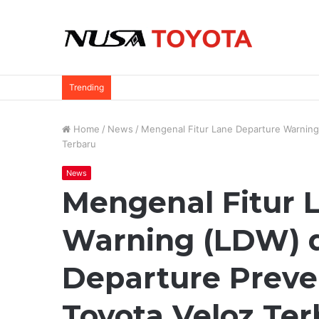
Trending
Home
/
News
/
Mengenal Fitur Lane Departure Warning
Terbaru
News
Mengenal Fitur 
Warning (LDW) 
Departure Preve
Toyota Veloz Ter