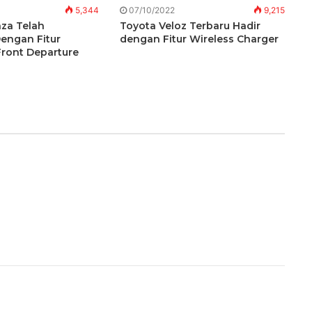
5,344
07/10/2022
9,215
nza Telah
Toyota Veloz Terbaru Hadir
Dengan Fitur
dengan Fitur Wireless Charger
ront Departure