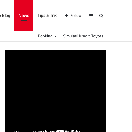
Sidebar
Search
x Blog
News
Tips & Trik
Follow
Booking
Simulasi Kredit Toyota
for