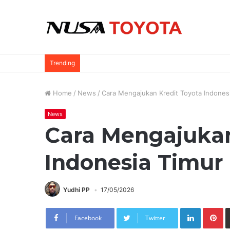
Trending
Home
/
News
/
Cara Mengajukan Kredit Toyota Indone
News
Cara Mengajukan
Indonesia Timur
Yudhi PP
17/05/2026
LinkedIn
Pi
Facebook
Twitter