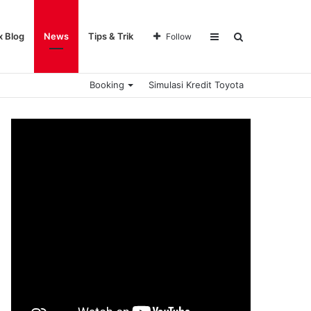
Sidebar
Search
x Blog
News
Tips & Trik
Follow
Booking
Simulasi Kredit Toyota
for