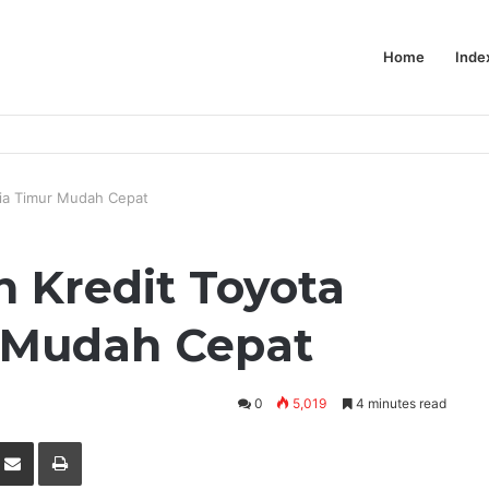
Home
Inde
sia Timur Mudah Cepat
 Kredit Toyota
 Mudah Cepat
0
5,019
4 minutes read
nterest
Share via Email
Print