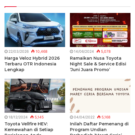
22/03/2026
10,468
14/06/2024
5,078
Harga Veloz Hybrid 2026
Ramaikan Nusa Toyota
Terbaru OTR Indonesia
Night Sale & Service Edisi
Lengkap
‘Juni Juara Promo’
18/12/2024
5,145
04/04/2022
5,168
Toyota Vellfire HEV:
Inilah Daftar Pemenang di
Kemewahan di Setiap
Program Undian