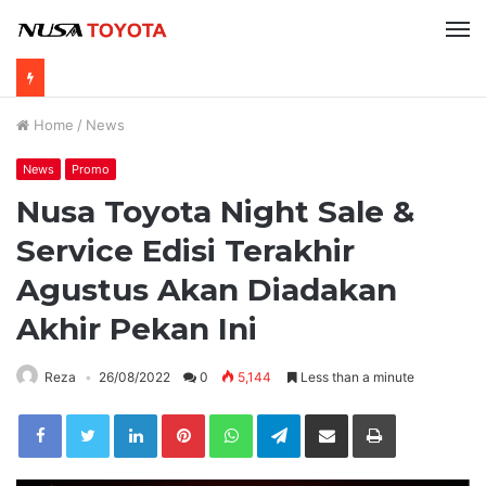
Home
/
News
News
Promo
Nusa Toyota Night Sale &
Service Edisi Terakhir
Agustus Akan Diadakan
Akhir Pekan Ini
Reza
26/08/2022
0
5,144
Less than a minute
LinkedIn
Pinterest
WhatsApp
Telegram
Share via Email
Print