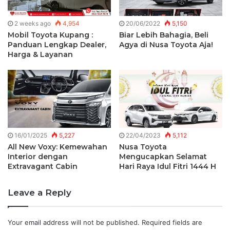
2 weeks ago
4,954
20/06/2022
5,150
Mobil Toyota Kupang :
Biar Lebih Bahagia, Beli
Panduan Lengkap Dealer,
Agya di Nusa Toyota Aja!
Harga & Layanan
16/01/2025
5,227
22/04/2023
5,112
All New Voxy: Kemewahan
Nusa Toyota
Interior dengan
Mengucapkan Selamat
Extravagant Cabin
Hari Raya Idul Fitri 1444 H
Leave a Reply
Your email address will not be published.
Required fields are