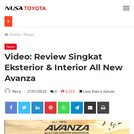
Home
/
News
News
Video: Review Singkat
Eksterior & Interior All New
Avanza
Reza
27/01/2022
0
5,233
Less than a minute
LinkedIn
Pinterest
WhatsApp
Telegram
Share via Email
Print