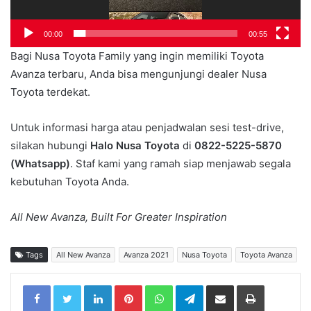
00:00
00:55
Bagi Nusa Toyota Family yang ingin memiliki Toyota
Avanza terbaru, Anda bisa mengunjungi dealer Nusa
Toyota terdekat.
Untuk informasi harga atau penjadwalan sesi test-drive,
silakan hubungi
Halo Nusa Toyota
di
0822-5225-5870
(Whatsapp)
. Staf kami yang ramah siap menjawab segala
kebutuhan Toyota Anda.
All New Avanza, Built For Greater Inspiration
Tags
All New Avanza
Avanza 2021
Nusa Toyota
Toyota Avanza
LinkedIn
Pinterest
WhatsApp
Telegram
Share via Email
Print